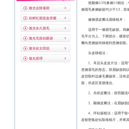
使颞侧1/3与鼻侧1/3相近，
激光去除雀斑
侧眉毛鼻侧缺损均少于1/3，
祛鲜红斑痣血管瘤
健侧眉皮瓣法眉移植术：
激光永久脱毛
适用于一侧眉毛缺损。局麻下
毛平分为上、下两部分，横形
激光无痕祛眼袋
瓣向患侧旋转移植到患侧创面
激光祛太田痣
头皮移植法：
激光原理
1、耳后头皮皮片法：适用于
患侧眉毛的形态。双眉缺损则
皮切取时边缘毛囊破坏，没有
面，供皮区直接缝合。
2、岛状皮瓣法：按照颞浅动
3、颞侧皮瓣法：在眉缺损的
4、环钻簇植法：适用于较小
皮较密集处钻取移植片，并将