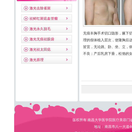
激光去除雀斑
祛鲜红斑痣血管瘤
激光永久脱毛
无痕丰胸手术切口隐形，腋下
激光无痕祛眼袋
理的假体植入层次，使隆胸后
皆宜，无论跳、卧、坐、立，
激光祛太田痣
不良；产后乳房下垂，松弛的
激光原理
版权所有 南昌大学医学院医疗美容门诊部 电
地址：南昌市八一大道4