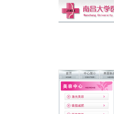
Orion K79/
激光美容
吸脂减肥