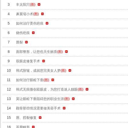
3
丰太阳穴
(图)
4
鼻翼缩小术
(图)
5
如何治疗烫伤疤痕
6
烧伤疤痕
7
唇裂
8
面部整形，让您也天生丽质
(图)
9
双眼皮修复手术
10
韩式除皱，成就您完美女人梦
(图)
11
如何治疗眼睑下垂
(图)
12
韩式无痕微创双眼皮，为您打造迷人靓眼
(图)
13
莫让眼睑下垂阻碍您的职业生涯
(图)
14
颧骨那些情况需要做美容手术
15
唇、腭裂修复
16
耳廓畸形