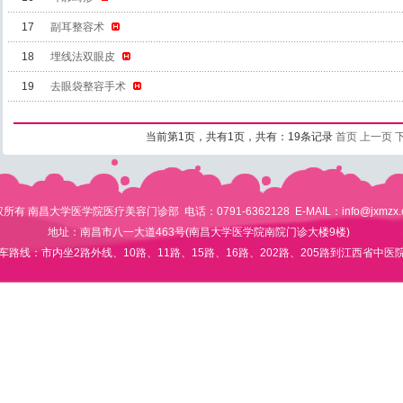
17
副耳整容术
18
埋线法双眼皮
19
去眼袋整容手术
当前第1页，共有1页，共有：19条记录
首页
上一页
所有 南昌大学医学院医疗美容门诊部 电话：0791-6362128 E-MAIL：
info@jxmzx
地址：南昌市八一大道463号(南昌大学医学院南院门诊大楼9楼)
车路线：市内坐2路外线、10路、11路、15路、16路、202路、205路到江西省中医