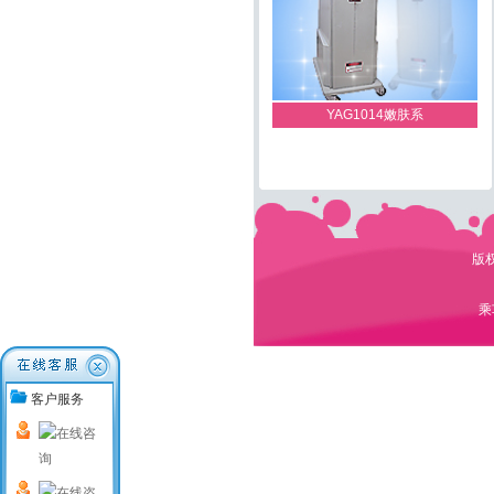
YAG1014嫩肤系
版权
德国最新一代LEVA
乘
客户服务
Orion K79/