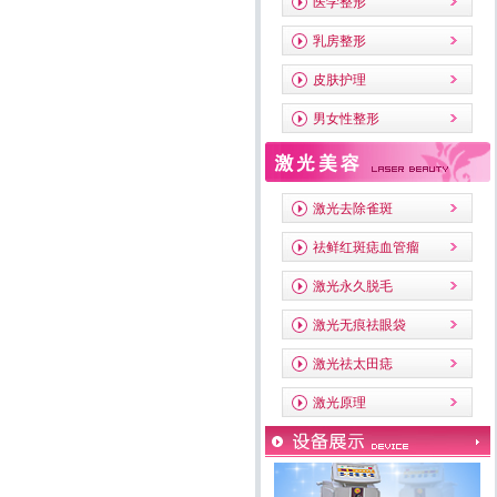
医学整形
IPL激光脱毛系统
乳房整形
皮肤护理
男女性整形
激光去除雀斑
CQ2激光治疗系统
祛鲜红斑痣血管瘤
激光永久脱毛
激光无痕祛眼袋
激光祛太田痣
激光原理
激光美容