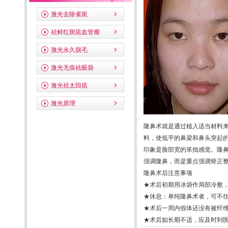
激光去除雀斑
祛鲜红斑痣血管瘤
激光永久脱毛
激光无痕祛眼袋
激光祛太田痣
激光原理
隆鼻术就是通过植入适当材料
料，使低平的鼻梁和鼻头突起
印象是脸部宽的笨拙感觉。隆
强调隆鼻，而是重点强调矫正
隆鼻术后注意事项
★术后初期用冰袋作局部冷敷
★休息：单纯隆鼻术者，可不
★术后一周内假体还没有被纤
★术后如长期不适，应及时到